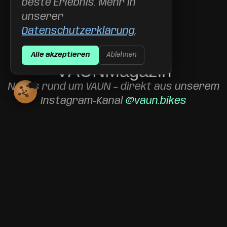
beste Erlebnis. Mehr in
unserer
Datenschutzerklärung
.
Alle akzeptieren
Ablehnen
V
A
U
N
M
a
g
a
z
i
n
Neues rund um VAUN – direkt aus unserem
Instagram-Kanal
@vaun.bikes