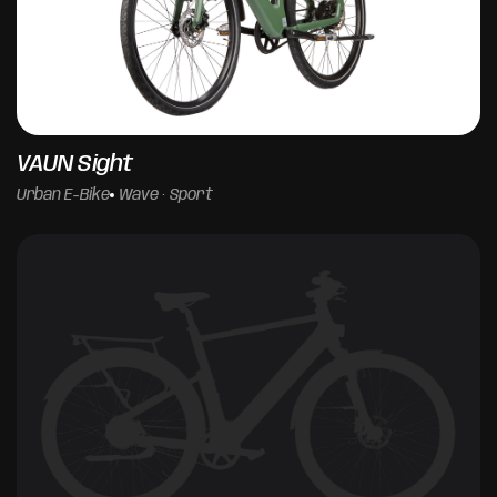
VAUN Sight
Urban E-Bike
Wave · Sport