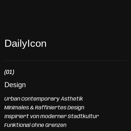
PURE RIDE. TIMELESS QUALITY.
Designed and engineered
in Germany.
D
a
i
l
y
I
c
o
n
(01)
Design
Urban Contemporary Ästhetik
Minimales & Raffiniertes Design
Inspiriert von moderner Stadtkultur
Funktional ohne Grenzen