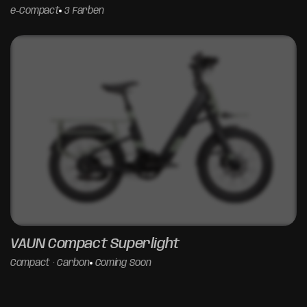
e-Compact
3 Farben
EUROBIKE PREVIEW
VAUN Compact Superlight
0D 00H 00M 00S
BIS EUROBIKE 2026
Compact · Carbon
Coming Soon