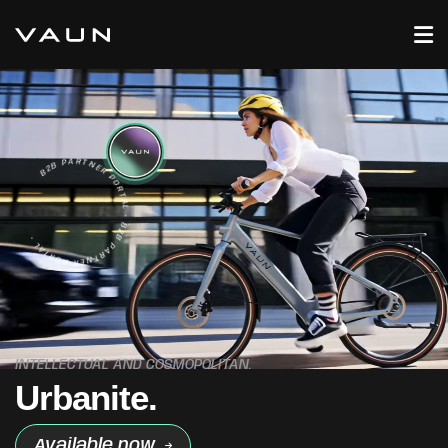
B2B PARTNER PORTAL • B2B PARTNER PORTAL •
INTELLECTUAL AND COSMOPOLITAN.
U
r
b
a
n
i
t
e
.
Available now