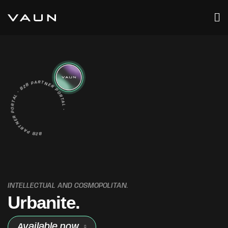
B2B PARTNER PORTAL • B2B PARTNER PORTAL •
INTELLECTUAL AND COSMOPOLITAN.
U
r
b
a
n
i
t
e
.
Available now