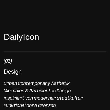
PURE RIDE. TIMELESS QUALITY.
Designed and engineered
in Germany.
D
a
i
l
y
I
c
o
n
(01)
Design
Urban Contemporary Ästhetik
Minimales & Raffiniertes Design
Inspiriert von moderner Stadtkultur
Funktional ohne Grenzen