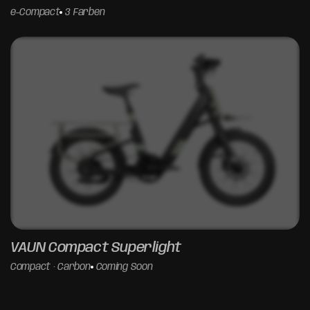
e-Compact
3 Farben
EUROBIKE PREVIEW
VAUN Compact Superlight
0D 00H 00M 00S
BIS EUROBIKE 2026
Compact · Carbon
Coming Soon