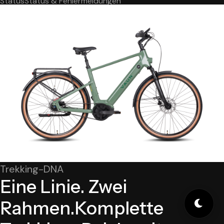
Status
Status & Fehlermeldungen
Trekking-DNA
Eine Linie. Zwei
Rahmen.
Komplette