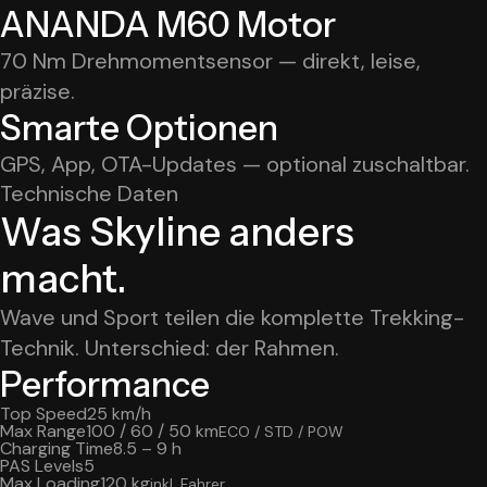
ANANDA M60 Motor
70 Nm Drehmomentsensor — direkt, leise,
präzise.
Smarte Optionen
GPS, App, OTA-Updates — optional zuschaltbar.
Technische Daten
Was Skyline anders
macht.
Wave und Sport teilen die komplette Trekking-
Technik. Unterschied: der Rahmen.
Performance
Top Speed
25 km/h
Max Range
100 / 60 / 50 km
ECO / STD / POW
Charging Time
8.5 – 9 h
PAS Levels
5
Max Loading
120 kg
inkl. Fahrer