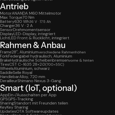
Antrieb
Motor
ANANDA M60 Mittelmotor
Max Torque
70 Nm
Battery
630 Wh
36 V · 17.5 Ah
Charger
36 V · 2 A
Sensor
Drehmomentsensor
Display
LED-Display, integriert
Licht
LED Front & Rücklicht, integriert
Rahmen & Anbau
Frame
28″, Aluminium
verschiedene Rahmenhöhen
Fork
Federgabel hydraulisch, Aluminium
Brake
Hydraulische Scheibenbremsen
vorne & hinten
Tires
CST C-1635 28×2.0
(700×55C)
Wheels
Aluminium, schwarz
Saddle
Selle Royal
Handlebar
Alloy, 720 mm
Derailleur
Shimano Nexus 3-Gang
Smart (IoT, optional)
App
Ein-/Ausschalten per App
GPS
GPS-Tracking
Sharing
Standort mit Freunden teilen
Key
Key Sharing
Updates
OTA Softwareupdates